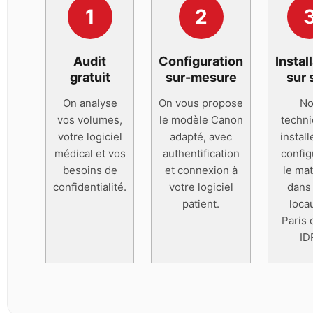
1
2
Audit
Configuration
Instal
gratuit
sur-mesure
sur 
On analyse
On vous propose
No
vos volumes,
le modèle Canon
techni
votre logiciel
adapté, avec
install
médical et vos
authentification
config
besoins de
et connexion à
le mat
confidentialité.
votre logiciel
dans
patient.
loca
Paris 
ID