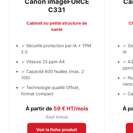
Canon imageFORCE
Ca
C331
Cabinet ou petite structure de
Cl
santé
✓ Sécurité protection par IA + TPM
✓ Sé
2.0
IA
✓ Vitesse 33 ppm A4
✓ A3
ppm
✓ Capacité 600 feuilles (max. 2
100)
✓ Nu
vers
✓ Technologie qualité Offset,
format compact
✓ Cap
À partir de
59 € HT/mois
À pa
(tout inclus)
Voir la fiche produit