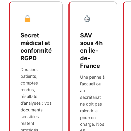
Secret
SAV
médical et
sous 4h
conformité
en Île-
RGPD
de-
France
Dossiers
patients,
Une panne à
comptes
l’accueil ou
rendus,
au
résultats
secrétariat
d’analyses : vos
ne doit pas
documents
ralentir la
sensibles
prise en
restent
charge. Nos
protégés.
65