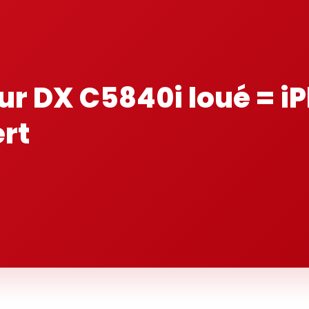
ur DX C5840i loué = i
ert