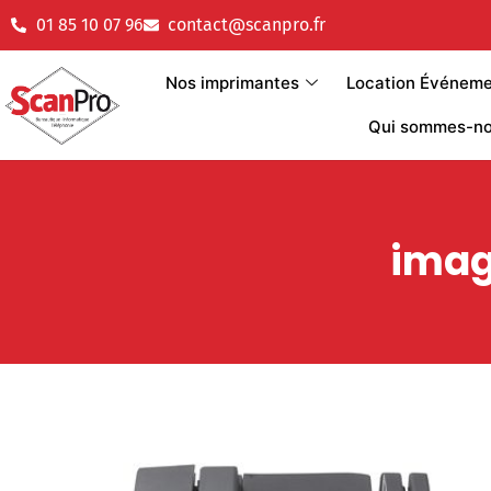
01 85 10 07 96
contact@scanpro.fr
Nos imprimantes
Location Événemen
Qui sommes-no
imag