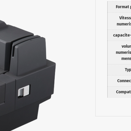
Format 
Vites
numeri
capacite
volu
numeris
mens
Ty
Connec
Compati