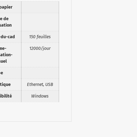
papier
se de
sation
-du-cad
150 feuilles
me-
12000/jour
ation-
uel
pe
tique
Ethernet, USB
bilité
Windows