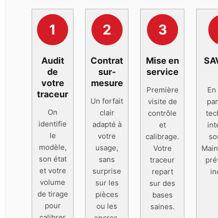
1
2
3
Audit
Contrat
Mise en
SA
de
sur-
service
votre
mesure
Première
En
traceur
Un forfait
visite de
pan
On
clair
contrôle
tec
identifie
adapté à
et
int
le
votre
calibrage.
so
modèle,
usage,
Votre
Main
son état
sans
traceur
pré
et votre
surprise
repart
in
volume
sur les
sur des
de tirage
pièces
bases
pour
ou les
saines.
calibrer
encres.